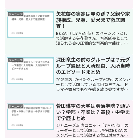
180cmの高身長と美しいビジュアル、そ
してメイクやファッションへの深い造詣
で多くのファンを魅了していま...
矢花黎の実家は寺の孫？父親や家
ジャニーズ
族構成、兄弟、愛犬まで徹底調
査！
B&ZAI（旧7 MEN 侍）のベーシストとし
て活躍する矢花黎さん。音楽隊長として
知られる彼の圧倒的な音楽的才能は、ど
のような家庭環境で育まれたのでしょう
か。実は矢花黎さんの実家には「寺の
孫」という興味深い背景があり、音楽好
深田竜生の前のグループは？元グ
ジャニーズ
きな父親の影響を...
ループ遍歴と入所理由、入所当時
のエピソードまとめ
2025年2月から新グループACEesのメンバ
ーとして活躍している深田竜生さん。ド
ラマや舞台でも存在感を放つ彼ですが、
「元グループはどこ？」「入所理由
は？」と気になっている方も多いのでは
ないでしょうか。この記事では、深田竜
菅田琳寧の大学は明治学院？頭い
ジャニーズ
生さんの前のグルー...
い？学部・卒業は？高校・中学ま
で学歴まとめ
ジャニーズJr.内ユニット「7 MEN 侍」の
リーダーとして活躍し、現在はB&ZAIの
メンバーとして活動する菅田琳寧さん。