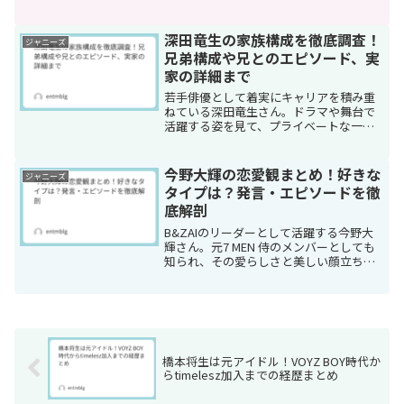
『炎の体育会TV』や『SASUKE』での驚
異的な身体能力が注目されていますが、
実は学業面でも非常に優秀だということ
深田竜生の家族構成を徹底調査！
ジャニーズ
をご...
兄弟構成や兄とのエピソード、実
家の詳細まで
若手俳優として着実にキャリアを積み重
ねている深田竜生さん。ドラマや舞台で
活躍する姿を見て、プライベートな一面
が気になる方も多いのではないでしょう
か。特に家族構成や兄弟構成、実家のこ
となど、深田竜生さんを育んだ家族環境
今野大輝の恋愛観まとめ！好きな
ジャニーズ
について知りたいという声...
タイプは？発言・エピソードを徹
底解剖
B&ZAIのリーダーとして活躍する今野大
輝さん。元7 MEN 侍のメンバーとしても
知られ、その愛らしさと美しい顔立ちで
ファンやメンバーからは「姫」と呼ばれ
親しまれています。クールな印象があり
ながら、時折見せるはっちゃけた姿やツ
ッコミも魅力的...
橋本将生は元アイドル！VOYZ BOY時代か
らtimelesz加入までの経歴まとめ