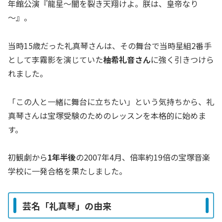
年館公演『龍星～闇を裂き天翔けよ。朕は、皇帝なり
～』。
当時15歳だった礼真琴さんは、その舞台で当時星組2番手
として李霧影を演じていた
柚希礼音さん
に強く引きつけら
れました。
「この人と一緒に舞台に立ちたい」という気持ちから、礼
真琴さんは宝塚受験のためのレッスンを本格的に始めま
す。
初観劇から
1年半後
の2007年4月、倍率約19倍の宝塚音楽
学校に一発合格を果たしました。
芸名「礼真琴」の由来