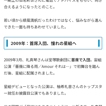
一期上の仙名彩世さんに電話でアドバイスをもらい、向き
合えるようになったとのこと。
若い頃から順風満帆だったわけではなく、悩みながら進ん
できた一面も持ちあわせていました。
2009年：首席入団、憧れの星組へ
2009年3月、礼真琴さんは宝塚歌劇団に
首席で入団
。宙組
公演「薔薇に降る雨／Amour それは…」で初舞台を踏ん
だ後、星組に配属されました。
星組デビューとなった公演は、柚希礼音さんのトップスタ
ー就任お披露目公演でもありました。