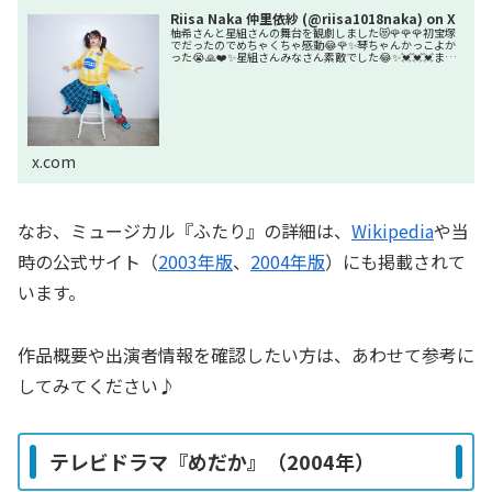
Riisa Naka 仲里依紗 (@riisa1018naka) on X
柚希さんと星組さんの舞台を観劇しました😻🌹🌹🌹初宝塚
でだったのでめちゃくちゃ感動😂🌹✨琴ちゃんかっこよか
った😭🙏❤️✨星組さんみなさん素敵でした😂✨💓💓💓また
行きたいなぁ❤️#柚希…
x.com
なお、ミュージカル『ふたり』の詳細は、
Wikipedia
や当
時の公式サイト（
2003年版
、
2004年版
）にも掲載されて
います。
作品概要や出演者情報を確認したい方は、あわせて参考に
してみてください♪
テレビドラマ『めだか』
（2004年）