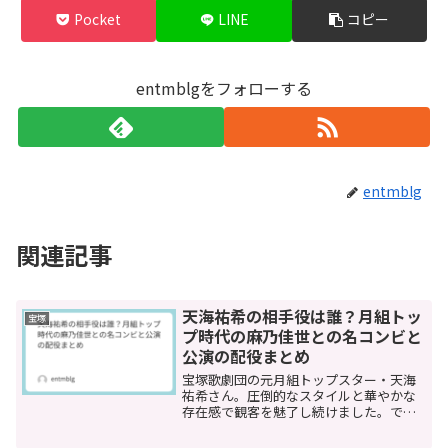
Pocket
LINE
コピー
entmblgをフォローする
entmblg
関連記事
天海祐希の相手役は誰？月組トッ
宝塚
プ時代の麻乃佳世との名コンビと
公演の配役まとめ
宝塚歌劇団の元月組トップスター・天海
祐希さん。圧倒的なスタイルと華やかな
存在感で観客を魅了し続けました。で
は、トップスター時代に公式の「相手
役」を務めたのは誰だったのでしょう