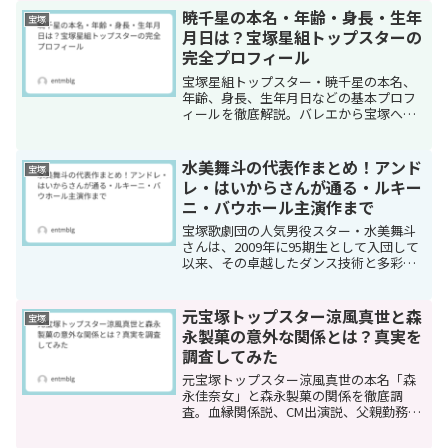
か。結論から言えば、1993年から1995年
暁千星の本名・年齢・身長・生年
宝塚
のトップ在任中、相手役...
月日は？宝塚星組トップスターの
完全プロフィール
宝塚星組トップスター・暁千星の本名、
年齢、身長、生年月日などの基本プロフ
ィールを徹底解説。バレエから宝塚への
転身、98期首席入団からトップまでの経
歴も紹介。
水美舞斗の代表作まとめ！アンド
宝塚
レ・はいからさんが通る・ルキー
ニ・バウホール主演作まで
宝塚歌劇団の人気男役スター・水美舞斗
さんは、2009年に95期生として入団して
以来、その卓越したダンス技術と多彩な
演技力で多くのファンを魅了してきまし
た。花組での長いキャリアを経て、2023
年に専科へ異動、そして2025年4月には宙
元宝塚トップスター涼風真世と森
宝塚
組への組...
永製菓の意外な関係とは？真実を
調査してみた
元宝塚トップスター涼風真世の本名「森
永佳奈女」と森永製菓の関係を徹底調
査。血縁関係説、CM出演説、父親勤務説
など様々な噂の真偽を家系図や資料をも
とに詳しく検証しました。