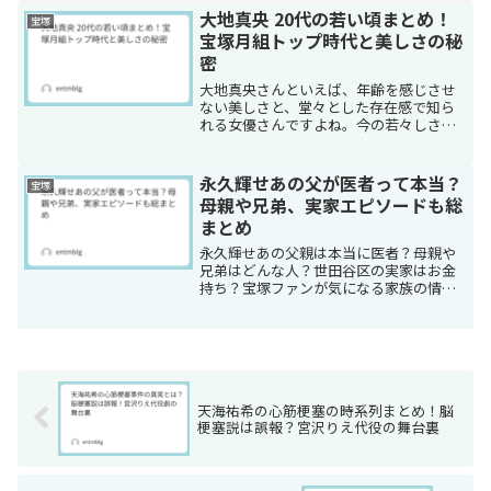
大地真央 20代の若い頃まとめ！
宝塚
宝塚月組トップ時代と美しさの秘
密
大地真央さんといえば、年齢を感じさせ
ない美しさと、堂々とした存在感で知ら
れる女優さんですよね。今の若々しさに
驚く人も多いですが、その原点はやはり
20代、宝塚歌劇団でトップスターとして
輝いていた頃にあります。宝塚ファンに
永久輝せあの父が医者って本当？
宝塚
とってはもちろん、舞台...
母親や兄弟、実家エピソードも総
まとめ
永久輝せあの父親は本当に医者？母親や
兄弟はどんな人？世田谷区の実家はお金
持ち？宝塚ファンが気になる家族の情報
を、これまでに公開されたエピソードを
もとに詳しくまとめました。
天海祐希の心筋梗塞の時系列まとめ！脳
梗塞説は誤報？宮沢りえ代役の舞台裏