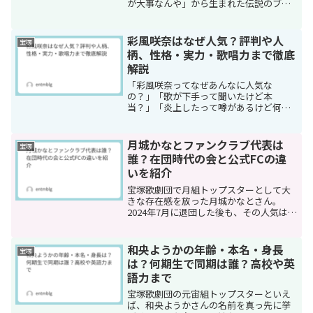
が大事なんや」から生まれた伝説のブリ
ッジ歩き、バレリーナから宝塚スターへ
の転身秘話まで。早世した愛情深い父親
が娘に遺した教えと絆の物語。
彩風咲奈はなぜ人気？評判や人
宝塚
柄、性格・実力・歌唱力まで徹底
解説
「彩風咲奈ってなぜあんなに人気な
の？」「歌が下手って聞いたけど本
当？」「炎上したって噂があるけど何が
あったの？」宝塚ファンの間でも、まだ
詳しく知らない方の間でも、こうした疑
問を持つ人は少なくありません。彩風咲
月城かなとファンクラブ代表は
宝塚
奈さんは2024年10月に宝塚歌...
誰？在団時代の会と公式FCの違
いを紹介
宝塚歌劇団で月組トップスターとして大
きな存在感を放った月城かなとさん。
2024年7月に退団した後も、その人気は衰
えるどころかますます広がりを見せてい
ます。退団直後にはスターダストプロモ
ーションに所属し、舞台や映像など幅広
和央ようかの年齢・本名・身長
宝塚
い活動に挑戦中。そん...
は？何期生で同期は誰？高校や英
語力まで
宝塚歌劇団の元宙組トップスターといえ
ば、和央ようかさんの名前を真っ先に挙