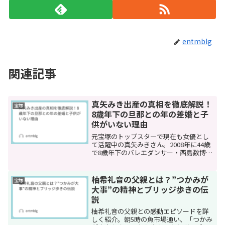
entmblg
関連記事
真矢みき出産の真相を徹底解説！
宝塚
8歳年下の旦那との年の差婚と子
供がいない理由
元宝塚のトップスターで現在も女優とし
て活躍中の真矢みきさん。2008年に44歳
で8歳年下のバレエダンサー・西島数博さ
んと結婚されてから16年が経ちますが、
真矢みきさんは出産されているのでしょ
うか。最近はYouTubeやTikTokなどのSN...
柚希礼音の父親とは？”つかみが
宝塚
大事”の精神とブリッジ歩きの伝
説
柚希礼音の父親との感動エピソードを詳
しく紹介。朝5時の魚市場通い、「つかみ