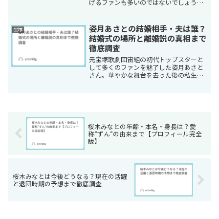
げるファンも多いのではないでしょう
か。174cmの長身と中性的な美貌で舞台
を彩り、平成以降最長となる約6年間もト
ップスターの座に君臨した、まさに伝説
姿月あさとの結婚相手・夫は誰？
宝塚
的な存在です。退団後...
結婚式の場所と離婚説の真相まで
徹底調査
元宝塚歌劇団宙組の初代トップスターと
して多くのファンを魅了した姿月あさと
さん。華やかな舞台を去った後の私生
活、特に結婚相手である夫や離婚説につ
いて気になる方も多いのではないでしょ
うか。2000年の寿退団から25年が経った
現在、姿月あさとさん...
桜木みなとの年齢・本名・身長は？愛
称”ずん”の由来まで【プロフィール完全
版】
桜木みなとは今後どうなる？現在の活躍
と退団時期の予想まで徹底調査