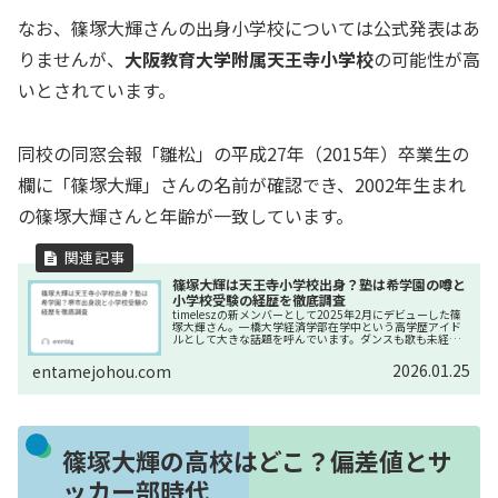
なお、篠塚大輝さんの出身小学校については公式発表はあ
りませんが、
大阪教育大学附属天王寺小学校
の可能性が高
いとされています。
同校の同窓会報「雛松」の平成27年（2015年）卒業生の
欄に「篠塚大輝」さんの名前が確認でき、2002年生まれ
の篠塚大輝さんと年齢が一致しています。
篠塚大輝は天王寺小学校出身？塾は希学園の噂と
小学校受験の経歴を徹底調査
timeleszの新メンバーとして2025年2月にデビューした篠
塚大輝さん。一橋大学経済学部在学中という高学歴アイド
ルとして大きな話題を呼んでいます。ダンスも歌も未経験
ながら、約1万9000人の応募者の中から選ばれたその背景
には、幼少期から...
2026.01.25
entamejohou.com
篠塚大輝の高校はどこ？偏差値とサ
ッカー部時代