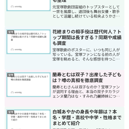
元宝塚歌劇団宙組のトップスターとして
一世を風靡し、退団後も舞台女優・歌手
として活躍し続けている和央ようかさ
ん。その華やかなキャリアの一方で、長
年にわたって怪我や病気と向き合ってき
たことはあまり知られていません。2025
花總まりの相手役は歴代何人？ト
宝塚
年11月、和央ようかさ...
ップ期間は長すぎる？同期や成績
も調査
宝塚歌劇のポスターに、いつも同じ人が
写っている。宝塚ファンになる前の人が
宝塚を眺めると、そんな感想を持つこと
があるそうです。その「いつも写ってい
る人」こそ、花總まりさんです。「宝塚
100年に1人の娘役」「女帝」「史上最高
蘭寿とむは双子？出産した子ども
宝塚
のトップ娘役」。これ...
は？噂の真相を徹底調査
蘭寿とむさんは双子なのか？宝塚ファン
が混同する理由と、本当の双子タカラジ
ェンヌ蘭乃はな・すみれ乃麗姉妹につい
て詳しく解説。出産した子どもの真相も
含めて正確な情報をお伝えします。
白城あやかの身長や年齢は？本
宝塚
名・学歴・高校や中学・性格まで
まとめて紹介