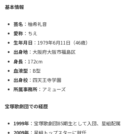
基本情報
芸名
：柚希礼音
愛称
：ちえ
生年月日
：1979年6月11日（46歳）
出身地
：大阪府大阪市福島区
身長
：172cm
血液型
：B型
出身校
：四天王寺学園
所属事務所
：アミューズ
宝塚歌劇団での経歴
1999年
：宝塚歌劇団85期生として入団、星組配属
2009年
：星組トップスターに就任