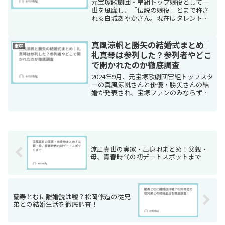
元宝塚歌劇団・星組トップ娘役として一
世を風靡し、「伝説の娘役」とまで称さ
れる白城あやかさん。現在はタレント・
司会者の中山秀征さんの妻として、また4
人の息子さんを育て上げたお母さんとし
て知られています。退団から約30年が経
真風涼帆と勝矢の結婚式まとめ｜
宝塚
つ現在も、その美しさ...
礼真琴は参列した？参列者やどこ
で開かれたのか徹底調査
2024年9月、元宝塚歌劇団宙組トップスタ
ーの真風涼帆さんと俳優・勝矢さんの結
婚が発表され、宝塚ファンのみならず多
くの人々に驚きと祝福の声が広がりまし
た。2人の出会いがミュージカル
『LUPIN〜カリオストロ伯爵夫人の秘
密〜』だったことから「...
涼風真世の実家・出身地まとめ！父親・
母、青春時代の初デートスポットまで
蘭寿とむに離婚説は嘘？松岡修造の従兄
弟との結婚生活を徹底調査！