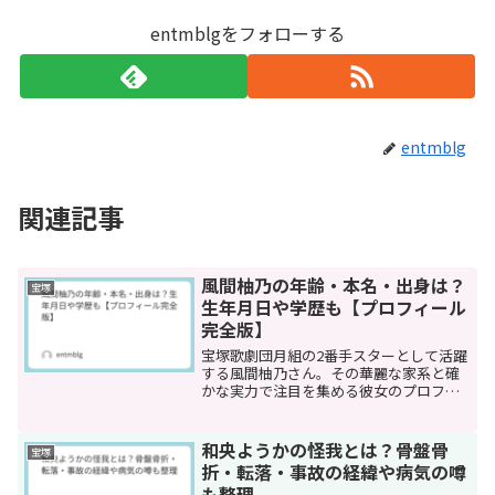
entmblgをフォローする
entmblg
関連記事
風間柚乃の年齢・本名・出身は？
宝塚
生年月日や学歴も【プロフィール
完全版】
宝塚歌劇団月組の2番手スターとして活躍
する風間柚乃さん。その華麗な家系と確
かな実力で注目を集める彼女のプロフィ
ールを、年齢や本名から学歴、経歴まで
詳しくご紹介します。女優の夏目雅子さ
んの姪という話題性もありながら、代役
和央ようかの怪我とは？骨盤骨
宝塚
経験を重ねて実力を磨き...
折・転落・事故の経緯や病気の噂
も整理