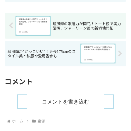
力で多くのファンを魅了してきた彼女で
すが、「実際どんな人なの？」「なんで
愛称が"れいこ"な...
瑠風輝の歌唱力が開花！トート役で実力
証明、シャーリーン役で新境地開拓
瑠風輝が”かっこいい”！身長175cmのス
タイル美と私服や愛用香水も
コメント
コメントを書き込む
ホーム
宝塚