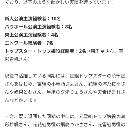
ており、以下のような輝かしい実績を誇っています：
新人公演主演経験者：10名
バウホール公演主演経験者：8名
東上公演主演経験者：4名
エトワール経験者：7名
トップスター・トップ娘役経験者：2名
（暁千星さん、真
彩希帆さん）
現役で活躍している同期には、星組トップスターの暁千星
さんをはじめ、宙組の小春乃さよさん、花組の澪乃桜季さ
んや峰果とわさん、星組の夕渚りょうさんや天希ほまれさ
んなどがいます。
一方、既に退団した同期の中には、元雪組トップ娘役の真
彩希帆さん、元花組男役の飛龍つかささん、元雪組男役の