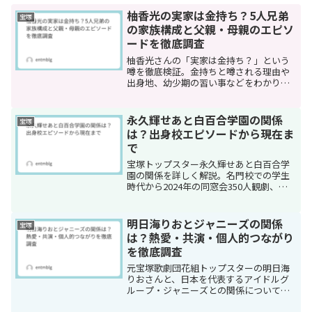
柚香光の実家は金持ち？5人兄弟
宝塚
の家族構成と父親・母親のエピソ
ードを徹底調査
柚香光さんの「実家は金持ち？」という
噂を徹底検証。金持ちと噂される理由や
出身地、幼少期の習い事などをわかりや
すく解説。
永久輝せあと白百合学園の関係
宝塚
は？出身校エピソードから現在ま
で
宝塚トップスター永久輝せあと白百合学
園の関係を詳しく解説。名門校での学生
時代から2024年の同窓会350人観劇、
2025年の2,000人貸切公演まで、出身校と
の関係とエピソードを全て紹介。
明日海りおとジャニーズの関係
宝塚
は？熱愛・共演・個人的つながり
を徹底調査
元宝塚歌劇団花組トップスターの明日海
りおさんと、日本を代表するアイドルグ
ループ・ジャニーズとの関係について気
になっている方も多いのではないでしょ