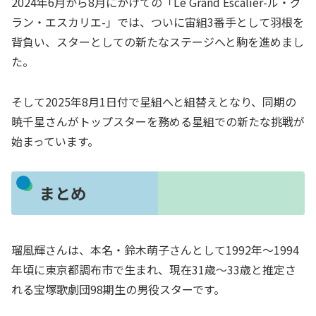
2024年6月から8月にかけての「Le Grand Escalier-ル・グ
ラン・エスカリエ-」では、ついに宙組3番手として羽根を
背負い、スターとしての新たなステージへと駒を進めまし
た。
そして2025年8月1日付で星組へと組替えとなり、同期の
暁千星さんがトップスターを務める星組での新たな挑戦が
始まっています。
まとめ
瑠風輝さんは、本名・鈴木萌子さんとして1992年～1994
年頃に東京都調布市で生まれ、現在31歳～33歳と推定さ
れる宝塚歌劇団98期生の男役スターです。