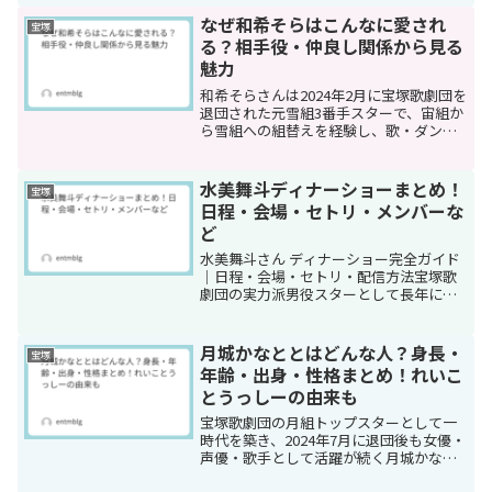
うか？「もしかして熱愛関係がある
の？」「共演したことはあるの？」「個
なぜ和希そらはこんなに愛され
宝塚
人的なつながりはあるの？」そ...
る？相手役・仲良し関係から見る
魅力
和希そらさんは2024年2月に宝塚歌劇団を
退団された元雪組3番手スターで、宙組か
ら雪組への組替えを経験し、歌・ダン
ス・演技の三拍子揃った実力派として多
くのファンに愛され続けています。現在
は舞台女優として活動されている和希さ
水美舞斗ディナーショーまとめ！
宝塚
んですが、宝塚時代...
日程・会場・セトリ・メンバーな
ど
水美舞斗さん ディナーショー完全ガイド
｜日程・会場・セトリ・配信方法宝塚歌
劇団の実力派男役スターとして長年にわ
たり多くのファンに愛され続けている水
美舞斗さん。現在は宙組に所属し、その
圧倒的なダンス力と表現力で観客を魅了
月城かなととはどんな人？身長・
宝塚
し続けています。水美舞...
年齢・出身・性格まとめ！れいこ
とうっしーの由来も
宝塚歌劇団の月組トップスターとして一
時代を築き、2024年7月に退団後も女優・
声優・歌手として活躍が続く月城かなと
さん。クラシカルな美貌と圧倒的な演技